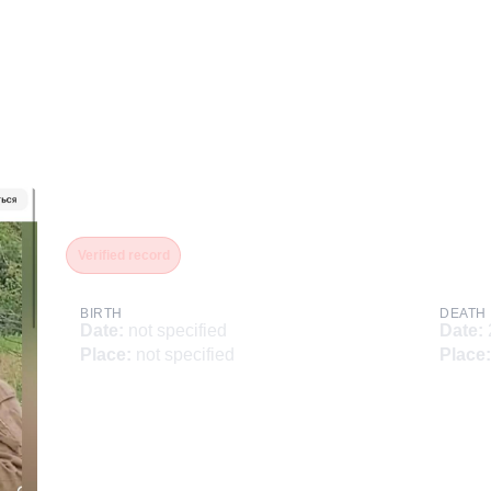
Муравьев Никита Алекса
Verified record
BIRTH
DEATH
Date
:
not specified
Date
:
Place
:
not specified
Place
: