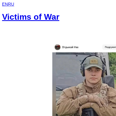
EN
RU
Victims of War