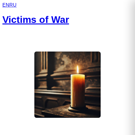
EN
RU
Victims of War
Мыськов Денис Алексеевич