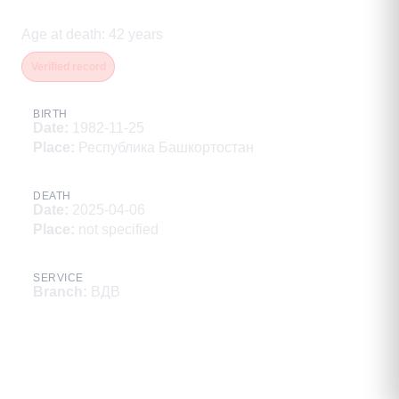
Анатольевич
Age at death
:
42
years
Verified record
BIRTH
Date
:
1982-11-25
Place
:
Республика Башкортостан
DEATH
Date
:
2025-04-06
Place
:
not specified
SERVICE
Branch
:
ВДВ