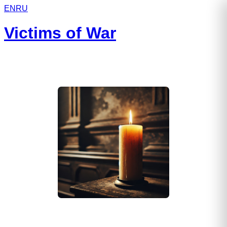
EN
RU
Victims of War
Накаряков Василий