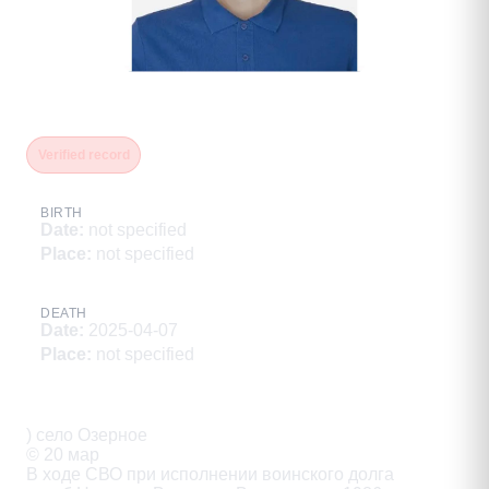
Назимов Валентин Валерьевич
Verified record
BIRTH
Date
:
not specified
Place
:
not specified
DEATH
Date
:
2025-04-07
Place
:
not specified
Description
) село Озерное

© 20 мар

В ходе СВО при исполнении воинского долга
