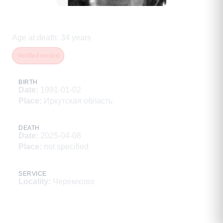
Непомнящих Олег Валентинович
Age at death
:
34
years
Verified record
BIRTH
Date
:
1991-01-02
Place
:
Иркутская область
DEATH
Date
:
2025-04-08
Place
:
not specified
SERVICE
Locality
:
Черемхово