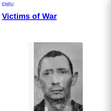
EN
RU
Victims of War