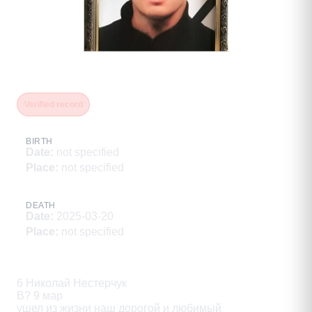
Нестерчук Михаил Николаевич
Verified record
BIRTH
Date
:
not specified
Place
:
not specified
DEATH
Date
:
2025-03-20
Place
:
not specified
Description
6 Николай Нестерчук

В? 9 мар

ушел из жизни наш дорогой и любимый
