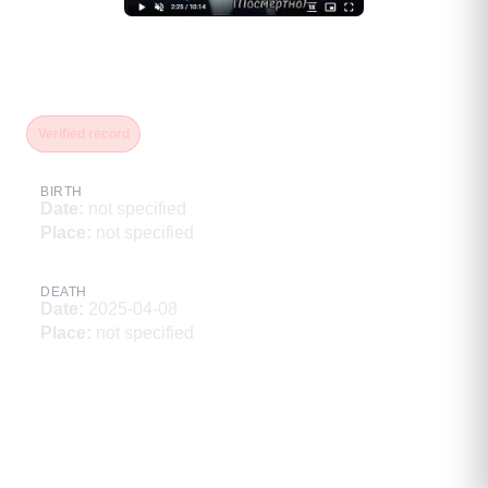
Никаммаев Рамазан
Расангусенович
Verified record
BIRTH
Date
:
not specified
Place
:
not specified
DEATH
Date
:
2025-04-08
Place
:
not specified