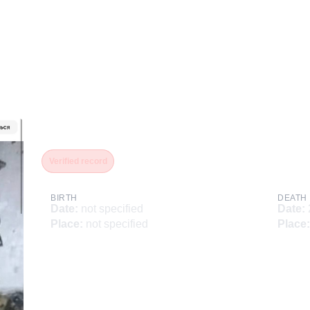
Низамов Альберт Мавли
Verified record
BIRTH
DEATH
Date
:
not specified
Date
:
Place
:
not specified
Place
: