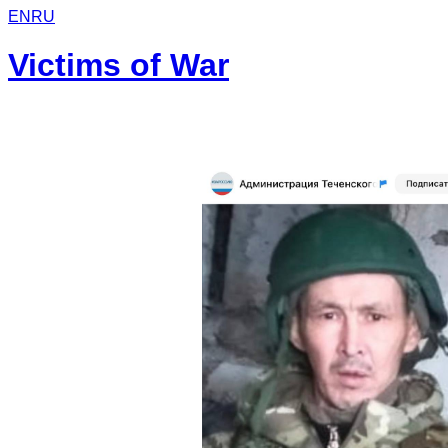
EN
RU
Victims of War