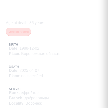
Носонов Валерий
Владимирович
Age at death
:
36
years
Verified record
BIRTH
Date
:
1988-12-02
Place
:
Воронежская область
DEATH
Date
:
2025-04-07
Place
:
not specified
SERVICE
Rank
:
ефрейтор
Branch
:
добровольцы
Locality
:
Воронеж