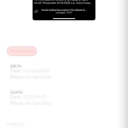
Нуриахметов Евгений
Григорьевич
Verified record
BIRTH
Date
:
not specified
Place
:
not specified
DEATH
Date
:
2025-04-07
Place
:
not specified
Description
ЧУЖАЯ
