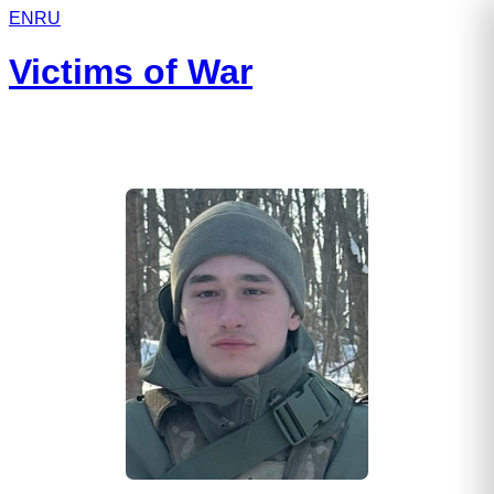
EN
RU
Victims of War