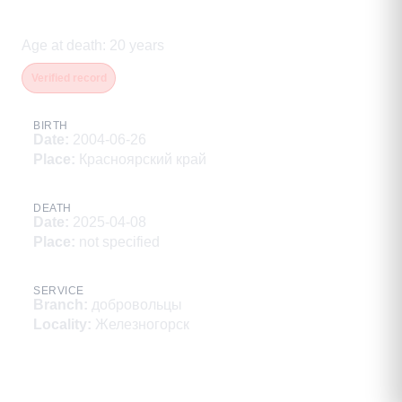
Нуждин Александр Николаевич
Age at death
:
20
years
Verified record
BIRTH
Date
:
2004-06-26
Place
:
Красноярский край
DEATH
Date
:
2025-04-08
Place
:
not specified
SERVICE
Branch
:
добровольцы
Locality
:
Железногорск