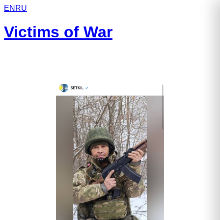
EN
RU
Victims of War