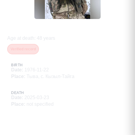
Ондар Роберт Когел-оолович
Age at death
:
48
years
Verified record
BIRTH
Date
:
1976-11-22
Place
:
Тыва, с. Кызыл-Тайга
DEATH
Date
:
2025-03-23
Place
:
not specified