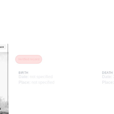
Оськин Иван Петрович
Verified record
BIRTH
DEATH
Date
:
not specified
Date
:
Place
:
not specified
Place
: