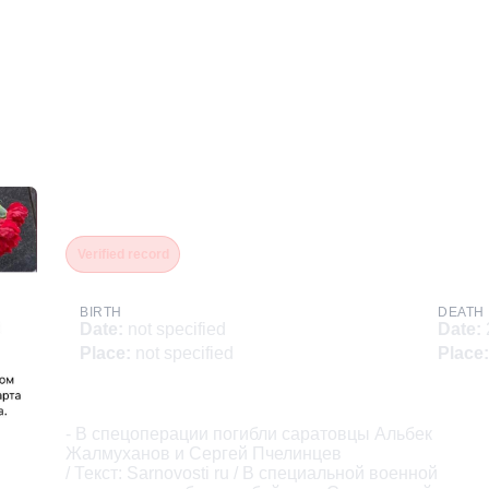
Пчелинцев Сергей
Verified record
BIRTH
DEATH
Date
:
not specified
Date
:
Place
:
not specified
Place
:
Description
- В спецоперации погибли саратовцы Альбек

Жалмуханов и Сергей Пчелинцев

/ Текст: Sarnovosti ru / В специальной военной
