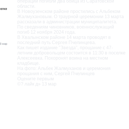
операции погибли два бойца из Саратовской

области.

В Новоузенском районе простились с Альбеком

Жалмухановым. О траурной церемонии 13 марта

рассказали в администрации муниципалитета.

По сведениям чиновников, военнослужащий

погиб 12 ноября 2024 года.

В Хвалынском районе 14 марта проводят в

последний путь Сергея Пчелинцева.

Как пишет издание "Звезда", прощание с 47-

летним добровольцем состоится в 11:30 в поселке

Алексеевка. Похоронят воина на местном

кладбище.

На фото: Альбек Жалмуханов и церемония

прощания с ним, Сергей Пчелинцев

Оцените первым

©? лайк д» 13 мар