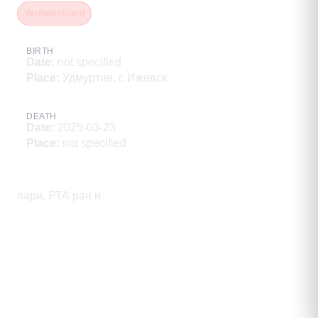
Verified record
BIRTH
Date
:
not specified
Place
:
Удмуртия, г. Ижевск
DEATH
Date
:
2025-03-23
Place
:
not specified
Description
пари. РТА ран и