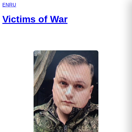
EN
RU
Victims of War