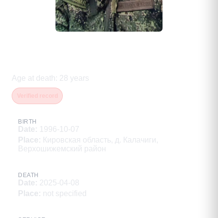
Плеходанов Валерий
Валерьевич
Age at death
:
28
years
Verified record
BIRTH
Date
:
1996-10-07
Place
:
Кировская область, д. Калачиги,
Верхошижемский район
DEATH
Date
:
2025-04-08
Place
:
not specified