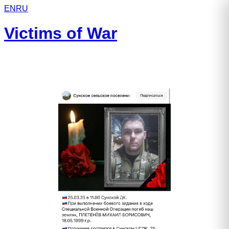
EN
RU
Victims of War