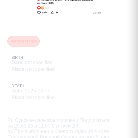
Плетнев Михаил Борисович
Verified record
BIRTH
Date
:
not specified
Place
:
not specified
DEATH
Date
:
2025-04-07
Place
:
not specified
Description
Ри Сунское сельское поселени Подписаться

ва 25.03.25 в 11.00 Сунской ДК.

ва При выполнении боевого задания в ходе

Специальной Военной Операции погиб наш
