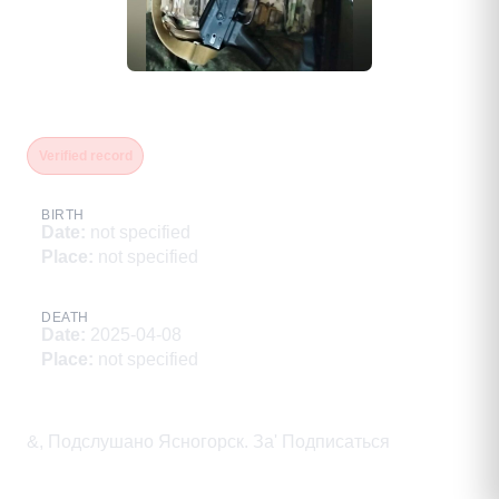
Пляскин Николай Викторович
Verified record
BIRTH
Date
:
not specified
Place
:
not specified
DEATH
Date
:
2025-04-08
Place
:
not specified
Description
&, Подслушано Ясногорск. За' Подписаться