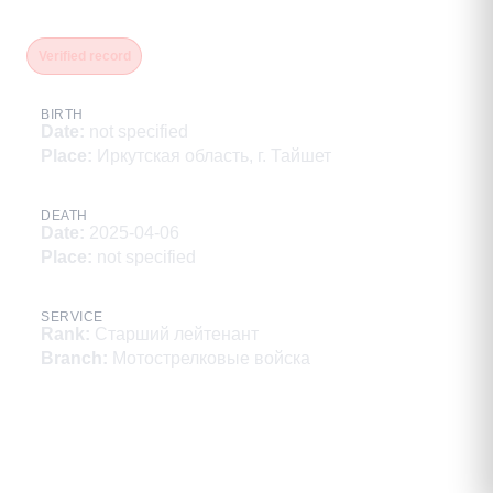
Подковин Артём Николаевич
Verified record
BIRTH
Date
:
not specified
Place
:
Иркутская область, г. Тайшет
DEATH
Date
:
2025-04-06
Place
:
not specified
SERVICE
Rank
:
Старший лейтенант
Branch
:
Мотострелковые войска