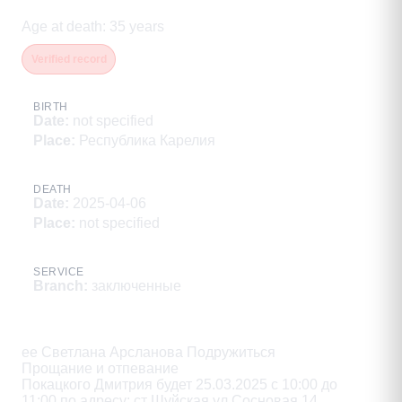
Age at death
:
35
years
Verified record
BIRTH
Date
:
not specified
Place
:
Республика Карелия
DEATH
Date
:
2025-04-06
Place
:
not specified
SERVICE
Branch
:
заключенные
Description
ee Светлана Арсланова Подружиться

Прощание и отпевание

Покацкого Дмитрия будет 25.03.2025 с 10:00 до

11:00 по адресу: ст Шуйская ул Сосновая 14
