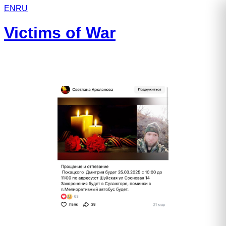
EN
RU
Victims of War
Покацкий Дмитрий Андреевич