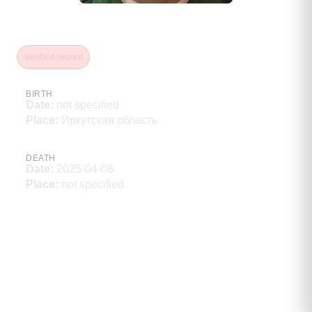
Поляков Алексей Сергеевич
Verified record
BIRTH
Date
:
not specified
Place
:
Иркутская область
DEATH
Date
:
2025-04-08
Place
:
not specified