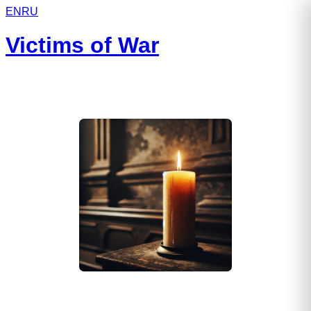
EN
RU
Victims of War
Понамарёв Виктор Васильевич