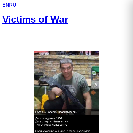
EN
RU
Victims of War