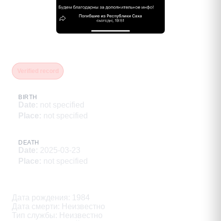
Постика Валерий Владимирович
Verified record
BIRTH
Date
:
not specified
Place
:
not specified
DEATH
Date
:
2025-03-23
Place
:
not specified
Description
Дата рождения: 1984

Дата смерти: Неизвестно

Тип службы: Неизвестно
