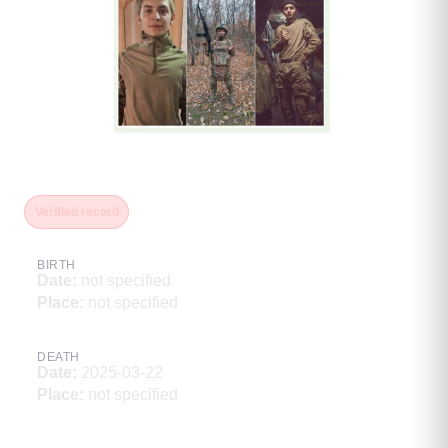
Пучкарев Андрей Юрьевич
Verified record
BIRTH
Date
:
not specified
Place
:
not specified
DEATH
Date
:
2025-03-22
Place
:
not specified
Description