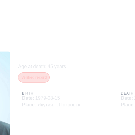
Рафаилов Андрей Никол
Age at death
:
45
years
Verified record
BIRTH
DEATH
Date
:
1979-08-15
Date
:
Place
:
Якутия, г. Покровск
Place
: