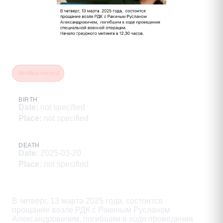
Ракин Руслан Александрович
Verified record
BIRTH
Date
:
not specified
Place
:
not specified
DEATH
Date
:
2025-03-20
Place
:
not specified
Description
В четверг, 13 марта 2025 года, состоится

прощание возле РДК с Ракиным Русланом

Александровичем, погибшим в ходе проведения
