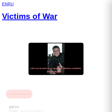
EN
RU
Victims of War
Рудь Олег
Verified record
BIRTH
Date
:
not specified