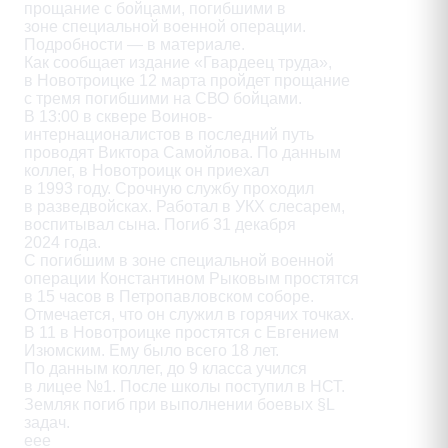
прощание с бойцами, погибшими в

зоне специальной военной операции.

Подробности — в материале.

Как сообщает издание «Гвардеец труда»,

в Новотроицке 12 марта пройдет прощание

с тремя погибшими на СВО бойцами.

В 13:00 в сквере Воинов-

интернационалистов в последний путь

проводят Виктора Самойлова. По данным

коллег, в Новотроицк он приехал

в 1993 году. Срочную службу проходил

в разведвойсках. Работал в УКХ слесарем,

воспитывал сына. Погиб 31 декабря

2024 года.

С погибшим в зоне специальной военной

операции Константином Рыковым простятся

в 15 часов в Петропавловском соборе.

Отмечается, что он служил в горячих точках.

В 11 в Новотроицке простятся с Евгением

Изюмским. Ему было всего 18 лет.

По данным коллег, до 9 класса учился

в лицее №1. После школы поступил в НСТ.

Земляк погиб при выполнении боевых §L

задач.

еее