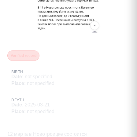
Рыков Константин
Verified record
BIRTH
Date
:
not specified
Place
:
not specified
DEATH
Date
:
2025-03-21
Place
:
not specified
Description
12 марта в Новотроицке состоится
