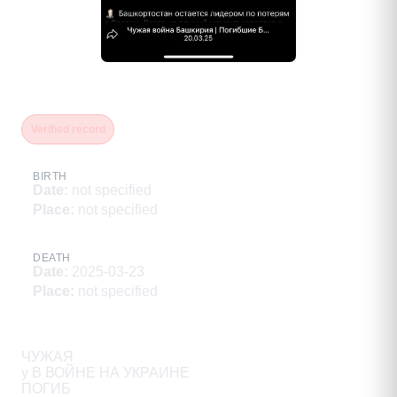
Садыков Юнир Юрисович
Verified record
BIRTH
Date
:
not specified
Place
:
not specified
DEATH
Date
:
2025-03-23
Place
:
not specified
Description
ЧУЖАЯ

у В ВОЙНЕ НА УКРАИНЕ

ПОГИБ
