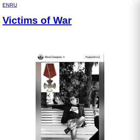
EN
RU
Victims of War