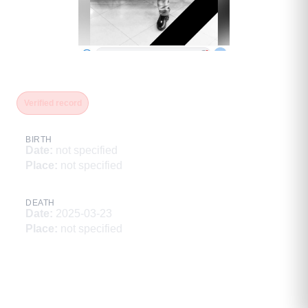
Сахаров Максим Сергеевич
Verified record
BIRTH
Date
:
not specified
Place
:
not specified
DEATH
Date
:
2025-03-23
Place
:
not specified