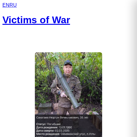
EN
RU
Victims of War