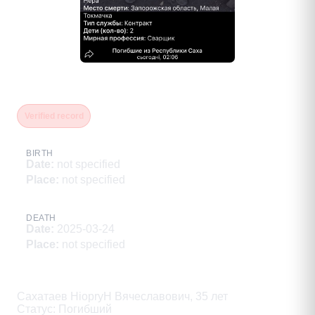
Сахатаев Нюргун Вячеславович
Verified record
BIRTH
Date
:
not specified
Place
:
not specified
DEATH
Date
:
2025-03-24
Place
:
not specified
Description
Сахатаев HiopryH Вячеславович, 35 лет

Статус: Погибший
