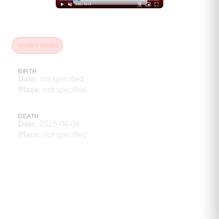
Салманов Сайпутин Салманович
Verified record
BIRTH
Date
:
not specified
Place
:
not specified
DEATH
Date
:
2025-04-08
Place
:
not specified