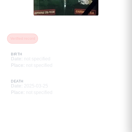
Салтанов Евгений Анатольевич
Verified record
BIRTH
Date
:
not specified
Place
:
not specified
DEATH
Date
:
2025-03-25
Place
:
not specified