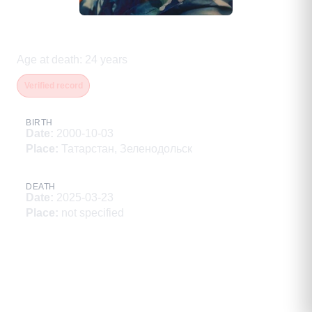
Самарский Руслан Валерьевич
Age at death
:
24
years
Verified record
BIRTH
Date
:
2000-10-03
Place
:
Татарстан, Зеленодольск
DEATH
Date
:
2025-03-23
Place
:
not specified