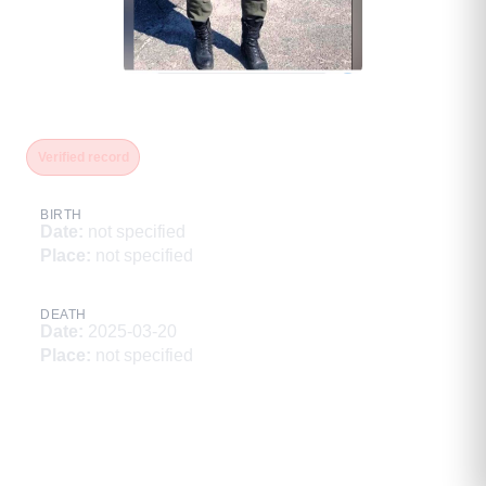
Санчий Менги Вячеславович
Verified record
BIRTH
Date
:
not specified
Place
:
not specified
DEATH
Date
:
2025-03-20
Place
:
not specified