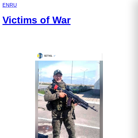
EN
RU
Victims of War