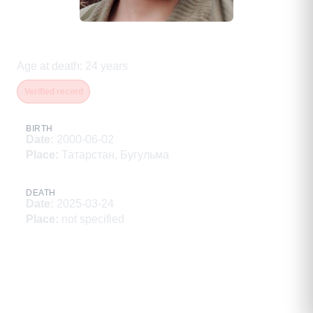
Саттаров Ринад Сеид
Age at death
:
24
years
Verified record
BIRTH
Date
:
2000-06-02
Place
:
Татарстан, Бугульма
DEATH
Date
:
2025-03-24
Place
:
not specified