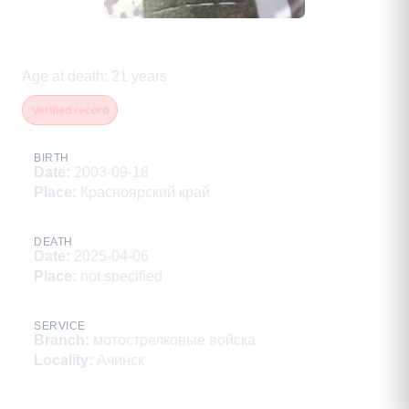
Селянкин Евгений Игоревич
Age at death
:
21
years
Verified record
BIRTH
Date
:
2003-09-18
Place
:
Красноярский край
DEATH
Date
:
2025-04-06
Place
:
not specified
SERVICE
Branch
:
мотострелковые войска
Locality
:
Ачинск