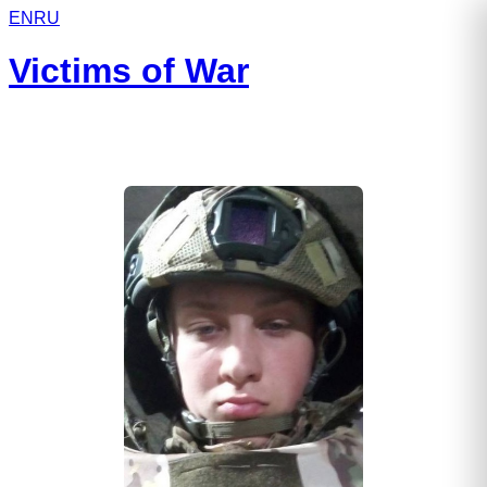
EN
RU
Victims of War