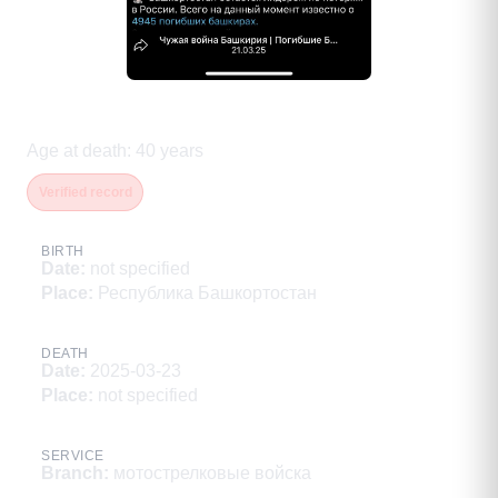
Серик Виктор Алексеевич
Age at death
:
40
years
Verified record
BIRTH
Date
:
not specified
Place
:
Республика Башкортостан
DEATH
Date
:
2025-03-23
Place
:
not specified
SERVICE
Branch
:
мотострелковые войска