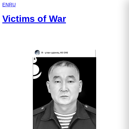
EN
RU
Victims of War