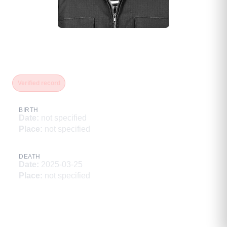
Шагдаров Вячеслав
Бальжинимаевич
Verified record
BIRTH
Date
:
not specified
Place
:
not specified
DEATH
Date
:
2025-03-25
Place
:
not specified