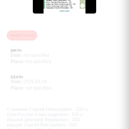
Шивкин Матвей Павлович
Verified record
BIRTH
Date
:
not specified
Place
:
not specified
DEATH
Date
:
2025-03-24
Place
:
not specified
Description
Стрижков Сергей Николаевич - 200 is

Шум Руслан Александрович - 200 у

Иванов Дмитрий Фёдорович - 200

Карцев Сергей Викторович - 200
