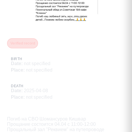
Шомансуров Кишвар
Verified record
BIRTH
Date
:
not specified
Place
:
not specified
DEATH
Date
:
2025-04-08
Place
:
not specified
Description
Погиб на CBO Шомансуров Кишвар

Прощание состоится 04.04 с 11:00-12:00

Прощальный зал "Реквием" на путепроводе
