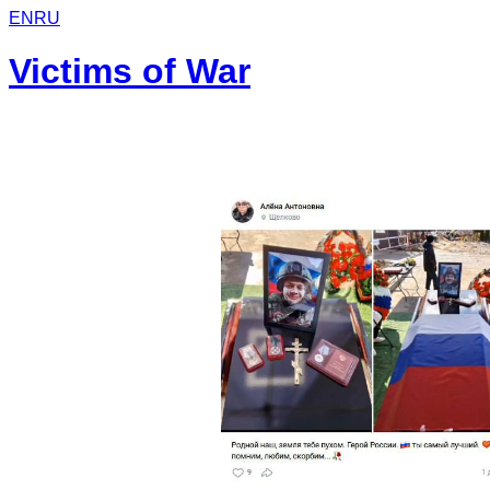
EN
RU
Victims of War