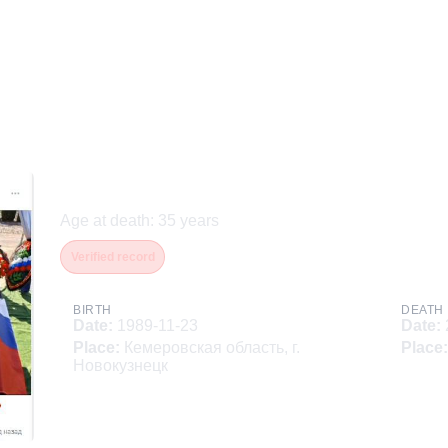
Шорохов Юрий Васильев
Age at death
:
35
years
Verified record
BIRTH
DEATH
Date
:
1989-11-23
Date
:
Place
:
Кемеровская область, г.
Place
:
Новокузнецк