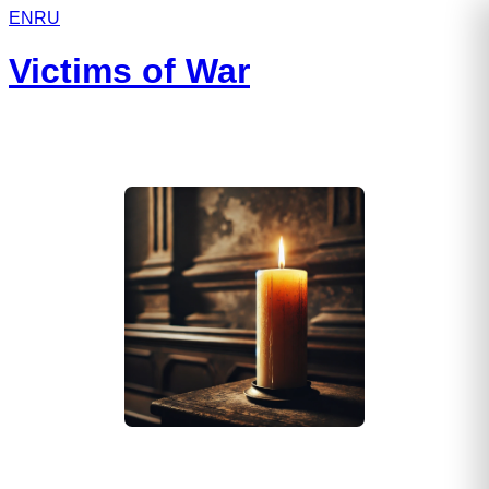
EN
RU
Victims of War
Слупский Сергей Михайлович