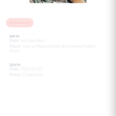
Соколов Александр Васильевич
Verified record
BIRTH
Date
:
not specified
Place
:
Ханты-Мансийский автономный округ -
Югра
DEATH
Date
:
2025-03-20
Place
:
Советский