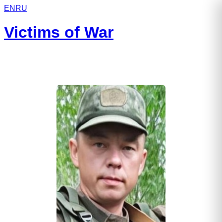
EN
RU
Victims of War