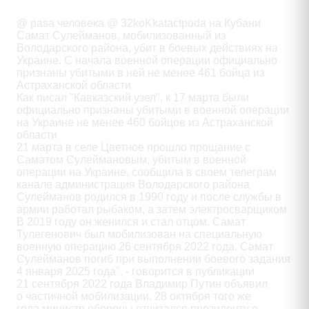
Description
@ pasa человека @ 32koKkatactpoda на Кубани

Самат Сулейманов, мобилизованный из

Володарского района, убит в боевых действиях на

Украине. С начала военной операции официально

признаны убитыми в ней не менее 461 бойца из

Астраханской области

Как писал "Кавказский узел", к 17 марта были

официально признаны убитыми в военной операции

на Украине не менее 460 бойцов из Астраханской

области

21 марта в селе Цветное прошло прощание с

Саматом Сулеймановым, убитым в военной

операции на Украине, сообщила в своем телеграм

канале администрация Володарского района

Сулейманов родился в 1990 году и после службы в

армии работал рыбаком, а затем электросварщиком

В 2019 году он женился и стал отцом. Самат

Тулегенович был мобилизован на специальную

военную операцию 26 сентября 2022 года. Самат

Сулейманов погиб при выполнении боевого задания

4 января 2025 года", - говорится в публикации

21 сентября 2022 года Владимир Путин объявил

о частичной мобилизации. 28 октября того же

года министр обороны отчитался президенту о
