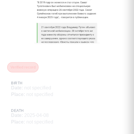
Сулейманов Самат
Verified record
BIRTH
Date
:
not specified
Place
:
not specified
DEATH
Date
:
2025-04-08
Place
:
not specified