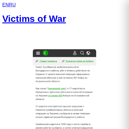
EN
RU
Victims of War