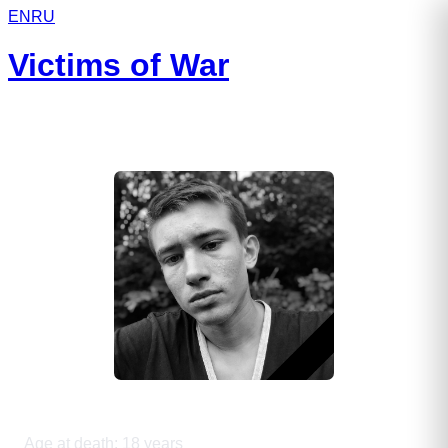
EN
RU
Victims of War
Сутормин Артем Николаевич
Age at death
:
18
years