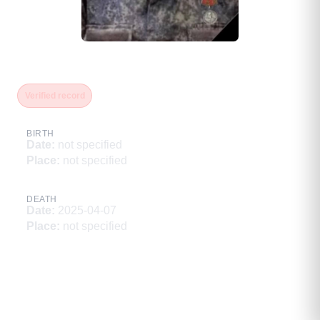
Сыхеев Баир Нимаевич
Verified record
BIRTH
Date
:
not specified
Place
:
not specified
DEATH
Date
:
2025-04-07
Place
:
not specified