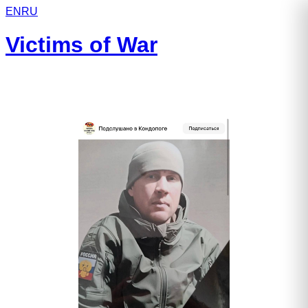
EN
RU
Victims of War