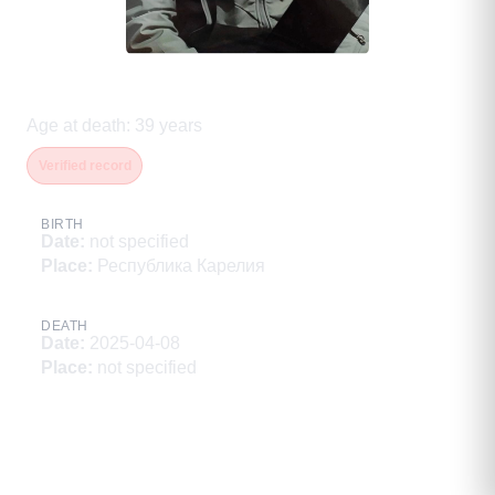
Теренин Алексей Сергеевич
Age at death
:
39
years
Verified record
BIRTH
Date
:
not specified
Place
:
Республика Карелия
DEATH
Date
:
2025-04-08
Place
:
not specified