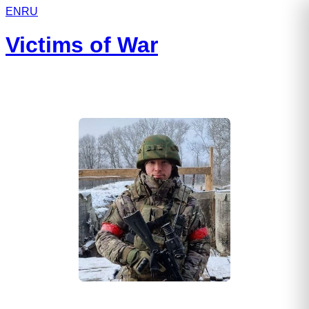
EN
RU
Victims of War
Тертышников Степан