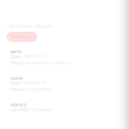
Тимергазин Денис
Тальгатуллович
Age at death
:
30
years
Verified record
BIRTH
Date
:
1995-03-17
Place
:
Челябинская область
DEATH
Date
:
2025-04-07
Place
:
not specified
SERVICE
Locality
:
Челябинск