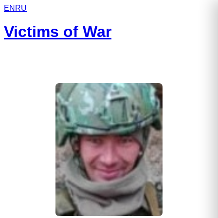
EN
RU
Victims of War